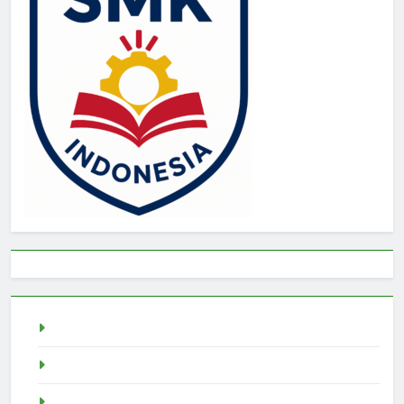
live draw sgp
Slot Demo
pragmatic play