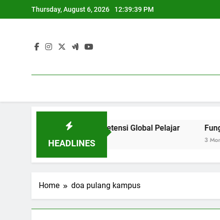
Skip
Thursday, August 6, 2026
12:39:39 PM
to
content
Mengembangkan Kompetensi Global Pelajar
Fungsi Care
3 Months Ago
HEADLINES
Home
doa pulang kampus