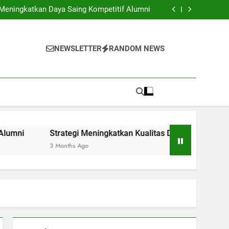
m Budaya untuk Mengembangkan Kompetensi
Global Pelajar
 Meningkatkan Daya Saing Kompetitif Alumni
s Departemen Terbaik di Institusi Pendidikan
unak melalui Kegiatan Pendampingan Karier
Mahasiswa
m Budaya untuk Mengembangkan Kompetensi
Global Pelajar
 Meningkatkan Daya Saing Kompetitif Alumni
NEWSLETTER
RANDOM NEWS
s Departemen Terbaik di Institusi Pendidikan
unak melalui Kegiatan Pendampingan Karier
Mahasiswa
Strategi Meningkatkan Kualitas Departemen Terbaik di In
3 Months Ago