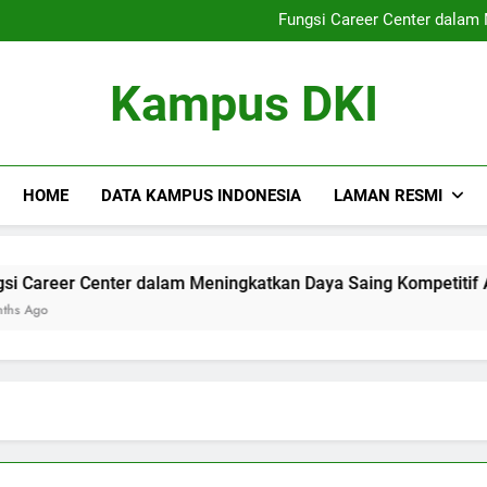
Peran Universitas Beraga
Fungsi Career Center dalam
Strategi Meningkatkan Kualita
Pengembangan Keterampilan L
Peran Universitas Beraga
Kampus DKI
Fungsi Career Center dalam
Strategi Meningkatkan Kualita
Pengembangan Keterampilan L
HOME
DATA KAMPUS INDONESIA
LAMAN RESMI
er Center dalam Meningkatkan Daya Saing Kompetitif Alumni