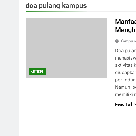
doa pulang kampus
Manfaa
Mengha
Kampusd
Doa pula
mahasiswa
aktivitas
ARTIKEL
diucapka
perlindun
Namun, se
memiliki 
Read Full 