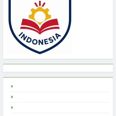
live draw sgp
Slot Demo
pragmatic play