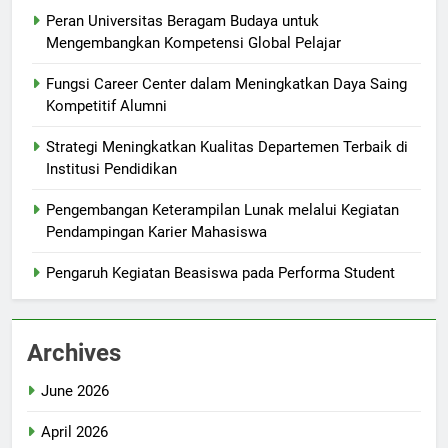
Peran Universitas Beragam Budaya untuk
Mengembangkan Kompetensi Global Pelajar
Fungsi Career Center dalam Meningkatkan Daya Saing
Kompetitif Alumni
Strategi Meningkatkan Kualitas Departemen Terbaik di
Institusi Pendidikan
Pengembangan Keterampilan Lunak melalui Kegiatan
Pendampingan Karier Mahasiswa
Pengaruh Kegiatan Beasiswa pada Performa Student
Archives
June 2026
April 2026