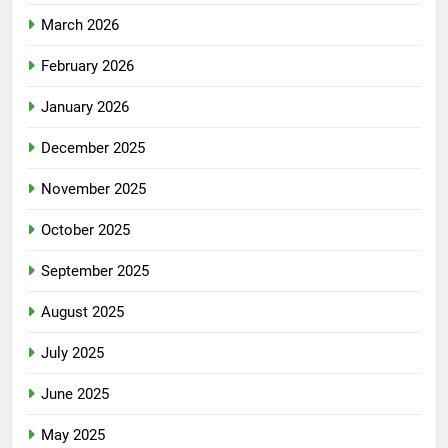
March 2026
February 2026
January 2026
December 2025
November 2025
October 2025
September 2025
August 2025
July 2025
June 2025
May 2025