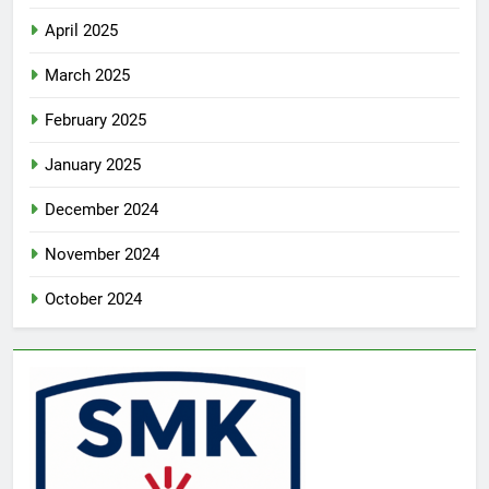
April 2025
March 2025
February 2025
January 2025
December 2024
November 2024
October 2024