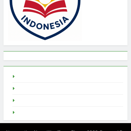
live draw sgp
Slot Demo
pragmatic play
Singapore Pools