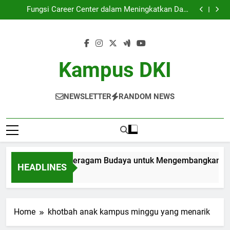
Peran Universitas Beragam Budaya untuk
Skip
Mengembangkan Kompetensi Global Pelajar
Fungsi Career Center dalam Meningkatkan Daya
to
Saing Kompetitif Alumni
Strategi Meningkatkan Kualitas Departemen Terbaik
di Institusi Pendidikan
Pengembangan Keterampilan Lunak melalui Kegiatan
content
Pendampingan Karier Mahasiswa
Peran Universitas Beragam Budaya untuk
Mengembangkan Kompetensi Global Pelajar
Fungsi Career Center dalam Meningkatkan Daya
Saing Kompetitif Alumni
Strategi Meningkatkan Kualitas Departemen Terbaik
Kampus DKI
di Institusi Pendidikan
Pengembangan Keterampilan Lunak melalui Kegiatan
Pendampingan Karier Mahasiswa
NEWSLETTER
RANDOM NEWS
Peran Universitas Beragam Budaya untuk Mengembangkan Kom
HEADLINES
 Months Ago
Home
khotbah anak kampus minggu yang menarik