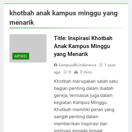
khotbah anak kampus minggu yang
menarik
Title: Inspirasi Khotbah
Anak Kampus Minggu
yang Menarik
ARTIKEL
kampusdkiindonesia
1 year
ago
0
2 mins
Khotbah merupakan salah satu
bagian penting dalam ibadah
gereja, termasuk juga dalam
kegiatan Kampus Minggu.
Khotbah memiliki peran yang
sangat penting dalam
memberikan inspirasi dan
motivasi kepada jemaat,