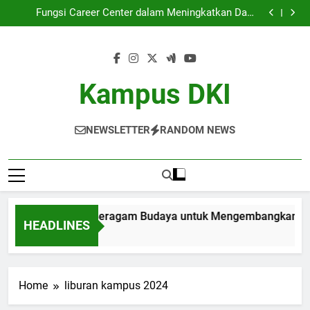
Peran Universitas Beragam Budaya untuk
Skip
Mengembangkan Kompetensi Global Pelajar
Fungsi Career Center dalam Meningkatkan Daya
to
Saing Kompetitif Alumni
Strategi Meningkatkan Kualitas Departemen Terbaik
di Institusi Pendidikan
Pengembangan Keterampilan Lunak melalui Kegiatan
content
Pendampingan Karier Mahasiswa
Peran Universitas Beragam Budaya untuk
Mengembangkan Kompetensi Global Pelajar
Fungsi Career Center dalam Meningkatkan Daya
Saing Kompetitif Alumni
Strategi Meningkatkan Kualitas Departemen Terbaik
Kampus DKI
di Institusi Pendidikan
Pengembangan Keterampilan Lunak melalui Kegiatan
Pendampingan Karier Mahasiswa
NEWSLETTER
RANDOM NEWS
Peran Universitas Beragam Budaya untuk Mengembangkan Kom
HEADLINES
 Months Ago
Home
liburan kampus 2024