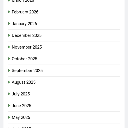
March 2026
February 2026
January 2026
December 2025
November 2025
October 2025
September 2025
August 2025
July 2025
June 2025
May 2025