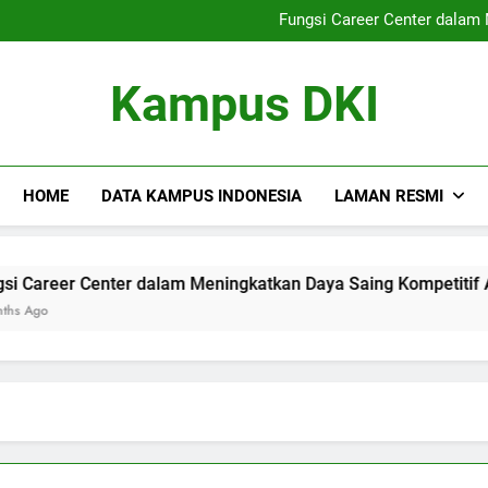
Peran Universitas Beraga
Fungsi Career Center dalam
Strategi Meningkatkan Kualita
Pengembangan Keterampilan L
Peran Universitas Beraga
Kampus DKI
Fungsi Career Center dalam
Strategi Meningkatkan Kualita
Pengembangan Keterampilan L
HOME
DATA KAMPUS INDONESIA
LAMAN RESMI
reer Center dalam Meningkatkan Daya Saing Kompetitif Alumn
o