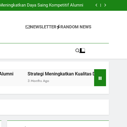
m Budaya untuk Mengembangkan Kompetensi
Global Pelajar
 Meningkatkan Daya Saing Kompetitif Alumni
s Departemen Terbaik di Institusi Pendidikan
unak melalui Kegiatan Pendampingan Karier
Mahasiswa
m Budaya untuk Mengembangkan Kompetensi
Global Pelajar
 Meningkatkan Daya Saing Kompetitif Alumni
NEWSLETTER
RANDOM NEWS
s Departemen Terbaik di Institusi Pendidikan
unak melalui Kegiatan Pendampingan Karier
Mahasiswa
i
Strategi Meningkatkan Kualitas Departemen Terbaik di 
3 Months Ago