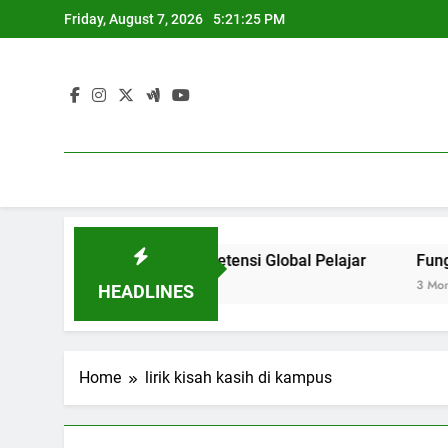
Skip
Friday, August 7, 2026
5:21:25 PM
to
content
k Mengembangkan Kompetensi Global Pelajar
Fungsi Ca
3 Months Ag
HEADLINES
Home
lirik kisah kasih di kampus