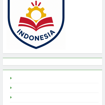
live draw sgp
Slot Demo
pragmatic play