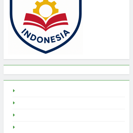
live draw sgp
Slot Demo
pragmatic play
Singapore Pools