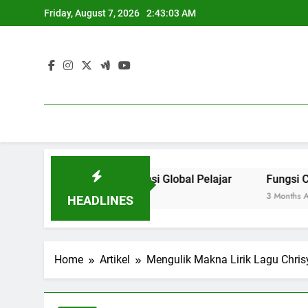
Skip
Friday, August 7, 2026
2:43:03 AM
to
content
ngembangkan Kompetensi Global Pelajar
Fungsi Career
3 Months Ago
HEADLINES
Home
Artikel
Mengulik Makna Lirik Lagu Chris