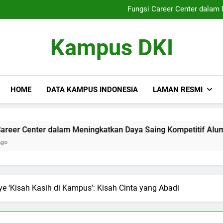
Peran Universitas Beraga
Fungsi Career Center dalam
Strategi Meningkatkan Kualita
Pengembangan Keterampilan L
Peran Universitas Beraga
Kampus DKI
Fungsi Career Center dalam
Strategi Meningkatkan Kualita
Pengembangan Keterampilan L
HOME
DATA KAMPUS INDONESIA
LAMAN RESMI
 Center dalam Meningkatkan Daya Saing Kompetitif Alumni
ye ‘Kisah Kasih di Kampus’: Kisah Cinta yang Abadi