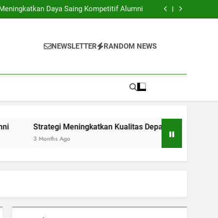
m Budaya untuk Mengembangkan Kompetensi
Global Pelajar
 Meningkatkan Daya Saing Kompetitif Alumni
s Departemen Terbaik di Institusi Pendidikan
unak melalui Kegiatan Pendampingan Karier
Mahasiswa
m Budaya untuk Mengembangkan Kompetensi
Global Pelajar
 Meningkatkan Daya Saing Kompetitif Alumni
NEWSLETTER
RANDOM NEWS
s Departemen Terbaik di Institusi Pendidikan
unak melalui Kegiatan Pendampingan Karier
Mahasiswa
Strategi Meningkatkan Kualitas Departemen Terbaik di Inst
3 Months Ago