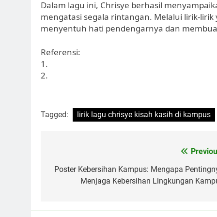
Dalam lagu ini, Chrisye berhasil menyampai
mengatasi segala rintangan. Melalui lirik-lir
menyentuh hati pendengarnya dan membuat 
Referensi:
1.
2.
Tagged:
lirik lagu chrisye kisah kasih di kampus
Post
Previou
navigation
Poster Kebersihan Kampus: Mengapa Pentingn
Menjaga Kebersihan Lingkungan Kamp