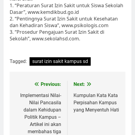
1. “Peraturan Surat Izin Sakit untuk Siswa Sekolah
Dasar”, www.kemdikbud.go.id
2. “Pentingnya Surat Izin Sakit untuk Kesehatan
dan Kehadiran Siswa”, www.psikologis.com
3. “Prosedur Pengajuan Surat Izin Sakit di
Sekolah”, www.sekolahsd.com.
Tagged:
surat izin sakit kampus sd
Post
Previous:
Next:
navigation
Implementasi Nilai-
Kumpulan Kata Kata
Nilai Pancasila
Perpisahan Kampus
dalam Kehidupan
yang Menyentuh Hati
Politik Kampus –
Artikel ini akan
membahas tiga