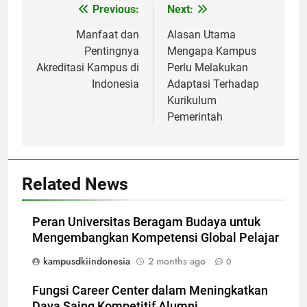
Post
Previous:
Next:
navigation
Manfaat dan
Alasan Utama
Pentingnya
Mengapa Kampus
Akreditasi Kampus di
Perlu Melakukan
Indonesia
Adaptasi Terhadap
Kurikulum
Pemerintah
Related News
Peran Universitas Beragam Budaya untuk
Mengembangkan Kompetensi Global Pelajar
kampusdkiindonesia
2 months ago
0
Fungsi Career Center dalam Meningkatkan
Daya Saing Kompetitif Alumni