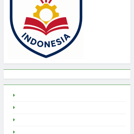
live draw sgp
Slot Demo
pragmatic play
Singapore Pools