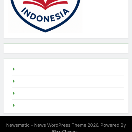
live draw sgp
Slot Demo
pragmatic play
Singapore Pools
Newsmatic - News WordPress Theme 2026. Powered By
.
BlazeThemes