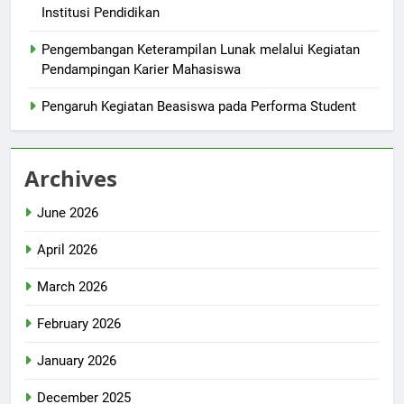
Institusi Pendidikan
Pengembangan Keterampilan Lunak melalui Kegiatan
Pendampingan Karier Mahasiswa
Pengaruh Kegiatan Beasiswa pada Performa Student
Archives
June 2026
April 2026
March 2026
February 2026
January 2026
December 2025