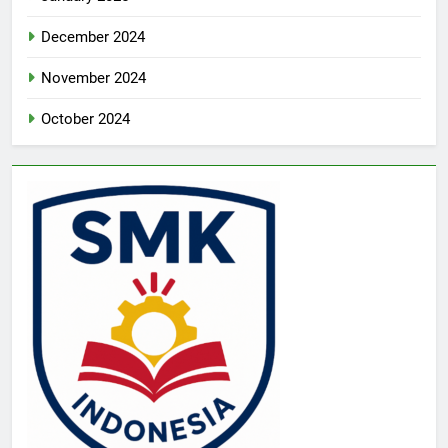
December 2024
November 2024
October 2024