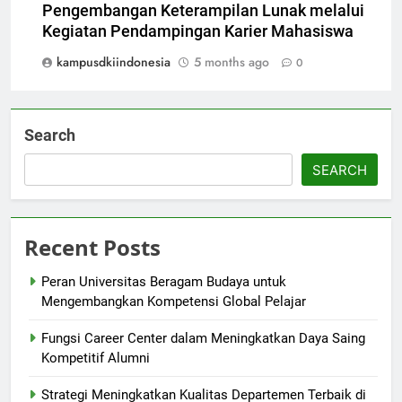
Pengembangan Keterampilan Lunak melalui
Kegiatan Pendampingan Karier Mahasiswa
kampusdkiindonesia
5 months ago
0
Search
SEARCH
Recent Posts
Peran Universitas Beragam Budaya untuk
Mengembangkan Kompetensi Global Pelajar
Fungsi Career Center dalam Meningkatkan Daya Saing
Kompetitif Alumni
Strategi Meningkatkan Kualitas Departemen Terbaik di