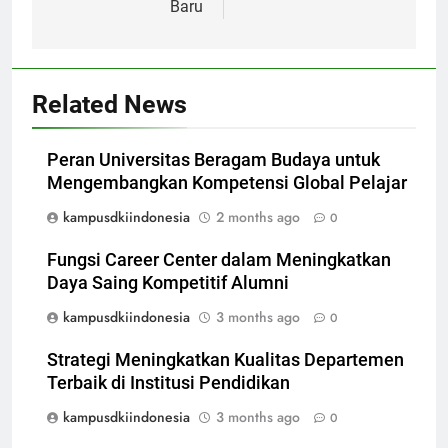
Baru
Related News
Peran Universitas Beragam Budaya untuk
Mengembangkan Kompetensi Global Pelajar
kampusdkiindonesia
2 months ago
0
Fungsi Career Center dalam Meningkatkan
Daya Saing Kompetitif Alumni
kampusdkiindonesia
3 months ago
0
Strategi Meningkatkan Kualitas Departemen
Terbaik di Institusi Pendidikan
kampusdkiindonesia
3 months ago
0