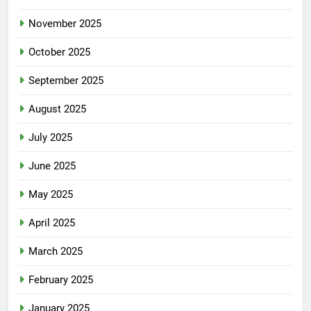
November 2025
October 2025
September 2025
August 2025
July 2025
June 2025
May 2025
April 2025
March 2025
February 2025
January 2025