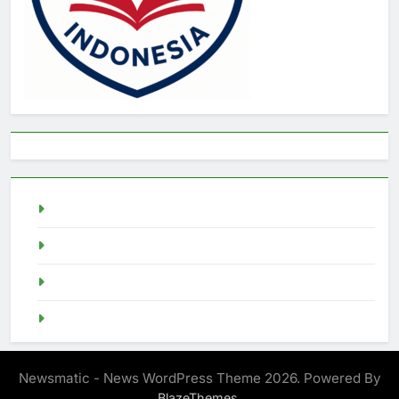
live draw sgp
Slot Demo
pragmatic play
Singapore Pools
Newsmatic - News WordPress Theme 2026. Powered By
.
BlazeThemes