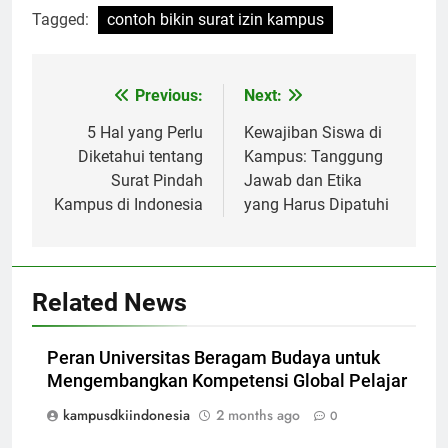
Tagged:
contoh bikin surat izin kampus
Post
Previous:
Next:
navigation
5 Hal yang Perlu
Kewajiban Siswa di
Diketahui tentang
Kampus: Tanggung
Surat Pindah
Jawab dan Etika
Kampus di Indonesia
yang Harus Dipatuhi
Related News
Peran Universitas Beragam Budaya untuk
Mengembangkan Kompetensi Global Pelajar
kampusdkiindonesia
2 months ago
0