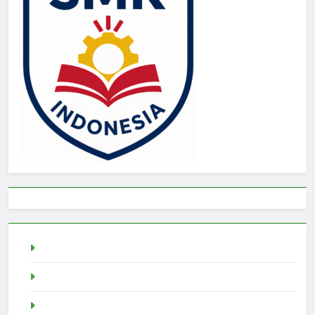
live draw sgp
Slot Demo
pragmatic play