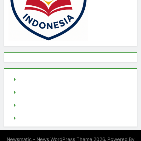
live draw sgp
Slot Demo
pragmatic play
Singapore Pools
Newsmatic - News WordPress Theme 2026. Powered By